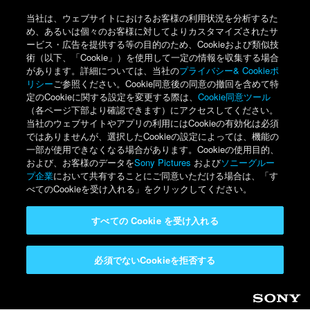
当社は、ウェブサイトにおけるお客様の利用状況を分析するた
め、あるいは個々のお客様に対してよりカスタマイズされたサ
ービス・広告を提供する等の目的のため、Cookieおよび類似技
術（以下、「Cookie」）を使用して一定の情報を収集する場合
があります。詳細については、当社の
プライバシー& Cookieポ
リシー
ご参照ください。Cookie同意後の同意の撤回を含めて特
定のCookieに関する設定を変更する際は、
Cookie同意ツール
（各ページ下部より確認できます）にアクセスしてください。
当社のウェブサイトやアプリの利用にはCookieの有効化は必須
ではありませんが、選択したCookieの設定によっては、機能の
一部が使用できなくなる場合があります。Cookieの使用目的、
および、お客様のデータを
Sony Pictures
および
ソニーグルー
プ企業
において共有することにご同意いただける場合は、「す
べてのCookieを受け入れる」をクリックしてください。
すべての Cookie を受け入れる
必須でないCookieを拒否する
Sony