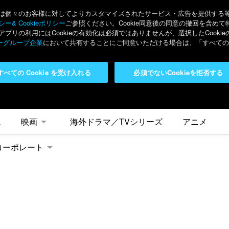
々のお客様に対してよりカスタマイズされたサービス・広告を提供する等の目的
ー& Cookieポリシー
ご参照ください。Cookie同意後の同意の撤回を含めて
リの利用にはCookieの有効化は必須ではありませんが、選択したCook
ーグループ企業
において共有することにご同意いただける場合は、「すべてのC
すべての Cookie を受け入れる
必須でないCookieを拒否する
ム
映画
海外ドラマ／TVシリーズ
アニメ
コーポレート