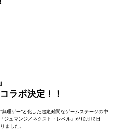
！
』
でコラボ決定！！
“無理ゲー”と化した超絶難関なゲームステージの中
ジュマンジ／ネクスト・レベル』が12月13日
なりました。