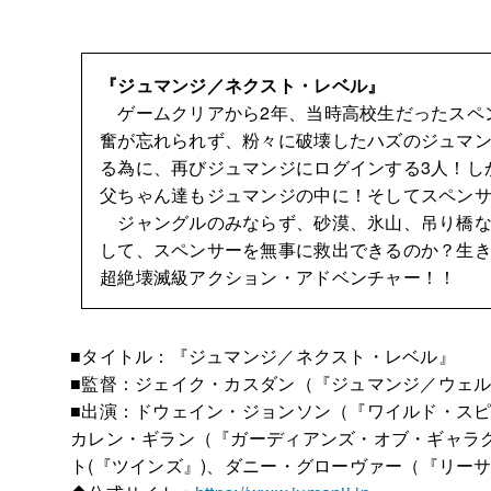
『ジュマンジ／ネクスト・レベル』
ゲームクリアから2年、当時高校生だったスペ
奮が忘れられず、粉々に破壊したハズのジュマ
る為に、再びジュマンジにログインする3人！し
父ちゃん達もジュマンジの中に！そしてスペン
ジャングルのみならず、砂漠、氷山、吊り橋など
して、スペンサーを無事に救出できるのか？生き
超絶壊滅級アクション・アドベンチャー！！
■タイトル：『ジュマンジ／ネクスト・レベル』 ■全
■監督：ジェイク・カスダン（『ジュマンジ／ウェ
■出演：ドウェイン・ジョンソン（『ワイルド・ス
カレン・ギラン（『ガーディアンズ・オブ・ギャラ
ト(『ツインズ』)、ダニー・グローヴァー（『リー