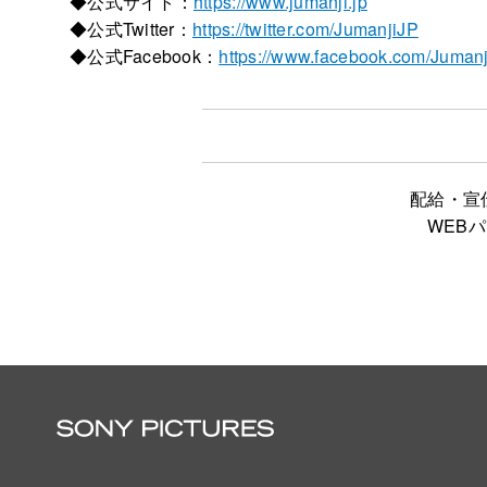
◆公式サイト：
https://www.jumanji.jp
◆公式Twitter：
https://twitter.com/JumanjiJP
◆公式Facebook：
https://www.facebook.com/Jumanj
配給・宣
WEB