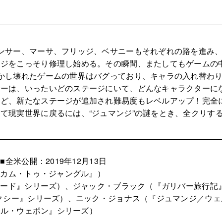
ンサー、マーサ、フリッジ、ベサニーもそれぞれの路を進み、
ンジをこっそり修理し始める。その瞬間、またしてもゲームの
かし壊れたゲームの世界はバグっており、キャラの入れ替わ
サーは、いったいどのステージにいて、どんなキャラクターに
、新たなステージが追加され難易度もレベルアップ！完全に
て現実世界に戻るには、“ジュマンジ”の謎をとき、全クリす
米公開：2019年12月13日
ルカム・トゥ・ジャングル』）
ピード』シリーズ）、ジャック・ブラック（『ガリバー旅行記
クシー』シリーズ）、ニック・ジョナス（『ジュマンジ／ウェ
サル・ウェポン』シリーズ）