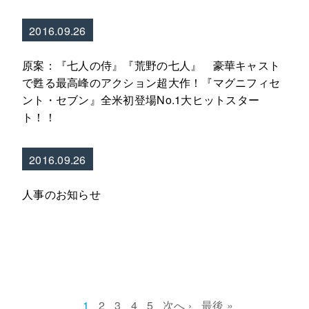
2016.09.26
原案：『七人の侍』『荒野の七人』 豪華キャスト
で甦る最高峰のアクション超大作！『マグニフィセ
ント・セブン』全米初登場No.1大ヒットスター
ト！！
2016.09.26
人事のお知らせ
C
1
P
2
P
3
P
4
P
5
N
次へ ›
L
最後 »