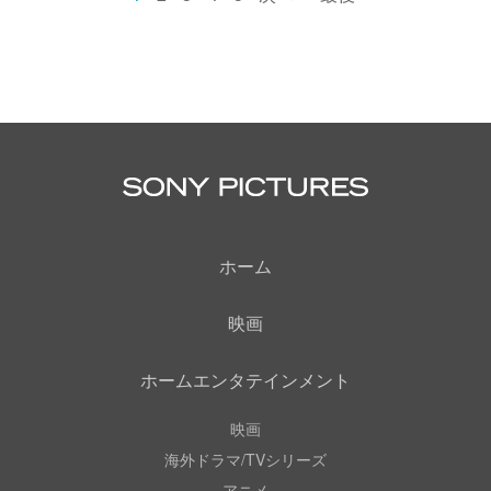
P
u
a
a
a
a
e
a
a
r
g
g
g
g
x
s
g
r
e
e
e
e
t
t
i
e
p
p
n
n
a
a
a
t
g
g
t
p
e
e
i
a
o
g
n
ホーム
e
映画
ホームエンタテインメント
映画
海外ドラマ/TVシリーズ
アニメ