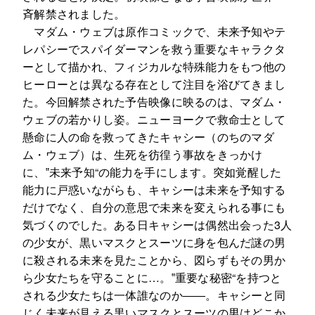
斉解禁されました。
マダム・ウェブは原作コミックで、未来予知やテ
レパシーでスパイダーマンを救う重要なキャラクタ
ーとして描かれ、フィジカルな特殊能力をもつ他の
ヒーローとは異なる存在として注目を浴びてきまし
た。今回解禁された予告映像に映るのは、マダム・
ウェブの若かりし姿。ニューヨークで救命士として
懸命に人の命を救ってきたキャシー（のちのマダ
ム・ウェブ）は、生死を彷徨う事故をきっかけ
に、‟未来予知“の能力を手にします。突如覚醒した
能力に戸惑いながらも、キャシーは未来を予知する
だけでなく、自分の意思で未来を変えられる事にも
気づくのでした。ある日キャシーは偶然出会った3人
の少女が、黒いマスクとスーツに身を包んだ謎の男
に殺される未来を見たことから、図らずもその男か
ら少女たちを守ることに…。‟重要な秘密“を持つと
される少女たちは一体誰なのか――。キャシーと同
じく未来が見える黒いマスクとスーツの男はどこか