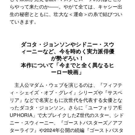
らやって来たのか――。やがて全ては、キャシー出
生の秘密とともに、壮大な＜運命＞の糸で結びつい
ていきます。
ダコタ・ジョンソンやシドニー・スウ
ィーニーなど、今を時めく実力派俳優
が勢ぞろい！
本作について「今までと全く異なるヒ
ーロー映画」
主人公マダム・ウェブを演じるのは、『フィフテ
ィ・シェイズ・オブ・グレイ』シリーズや『サスペ
リア』などで名実ともに次世代を代表する女優とな
ったダコタ・ジョンソン。さらに「ユーフォリア/E
UPHORIA」で大ブレイクしたZ世代のスター、シド
ニー・スウィーニー、『ゴーストバスターズ／アフ
ターライフ』や2024年公開の続編『ゴーストバスタ