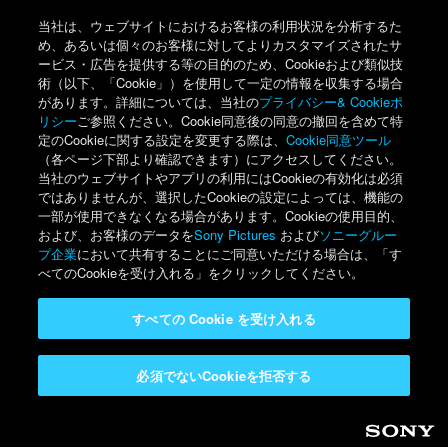
当社は、ウェブサイトにおけるお客様の利用状況を分析するた
め、あるいは個々のお客様に対してよりカスタマイズされたサ
ービス・広告を提供する等の目的のため、Cookieおよび類似技
術（以下、「Cookie」）を使用して一定の情報を収集する場合
があります。詳細については、当社の
プライバシー& Cookieポ
リシー
ご参照ください。Cookie同意後の同意の撤回を含めて特
定のCookieに関する設定を変更する際は、
Cookie同意ツール
（各ページ下部より確認できます）にアクセスしてください。
当社のウェブサイトやアプリの利用にはCookieの有効化は必須
ではありませんが、選択したCookieの設定によっては、機能の
一部が使用できなくなる場合があります。Cookieの使用目的、
および、お客様のデータを
Sony Pictures
および
ソニーグルー
プ企業
において共有することにご同意いただける場合は、「す
べてのCookieを受け入れる」をクリックしてください。
すべての Cookie を受け入れる
必須でないCookieを拒否する
Sony