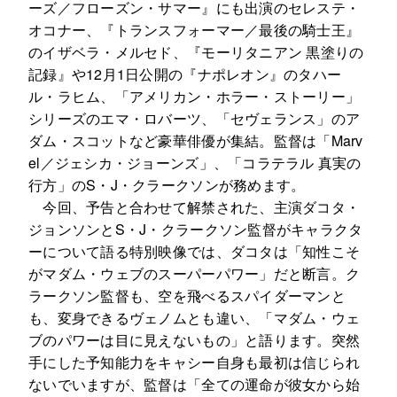
ーズ／フローズン・サマー』にも出演のセレステ・
オコナー、『トランスフォーマー／最後の騎士王』
のイザベラ・メルセド、『モーリタニアン 黒塗りの
記録』や12月1日公開の『ナポレオン』のタハー
ル・ラヒム、「アメリカン・ホラー・ストーリー」
シリーズのエマ・ロバーツ、「セヴェランス」のア
ダム・スコットなど豪華俳優が集結。監督は「Marv
el／ジェシカ・ジョーンズ」、「コラテラル 真実の
行方」のS・J・クラークソンが務めます。
今回、予告と合わせて解禁された、主演ダコタ・
ジョンソンとS・J・クラークソン監督がキャラクタ
ーについて語る特別映像では、ダコタは「知性こそ
がマダム・ウェブのスーパーパワー」だと断言。ク
ラークソン監督も、空を飛べるスパイダーマンと
も、変身できるヴェノムとも違い、「マダム・ウェ
ブのパワーは目に見えないもの」と語ります。突然
手にした予知能力をキャシー自身も最初は信じられ
ないでいますが、監督は「全ての運命が彼女から始