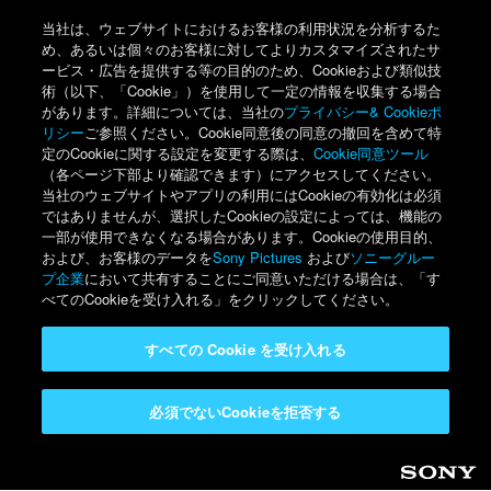
当社は、ウェブサイトにおけるお客様の利用状況を分析するた
め、あるいは個々のお客様に対してよりカスタマイズされたサ
ービス・広告を提供する等の目的のため、Cookieおよび類似技
術（以下、「Cookie」）を使用して一定の情報を収集する場合
があります。詳細については、当社の
プライバシー& Cookieポ
リシー
ご参照ください。Cookie同意後の同意の撤回を含めて特
定のCookieに関する設定を変更する際は、
Cookie同意ツール
（各ページ下部より確認できます）にアクセスしてください。
当社のウェブサイトやアプリの利用にはCookieの有効化は必須
ではありませんが、選択したCookieの設定によっては、機能の
一部が使用できなくなる場合があります。Cookieの使用目的、
および、お客様のデータを
Sony Pictures
および
ソニーグルー
プ企業
において共有することにご同意いただける場合は、「す
べてのCookieを受け入れる」をクリックしてください。
すべての Cookie を受け入れる
必須でないCookieを拒否する
Sony