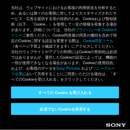
当社は、ウェブサイトにおけるお客様の利用状況を分析するた
め、あるいは個々のお客様に対してよりカスタマイズされたサ
ービス・広告を提供する等の目的のため、Cookieおよび類似技
術（以下、「Cookie」）を使用して一定の情報を収集する場合
があります。詳細については、当社の
プライバシー& Cookieポ
リシー
ご参照ください。Cookie同意後の同意の撤回を含めて特
定のCookieに関する設定を変更する際は、
Cookie同意ツール
（各ページ下部より確認できます）にアクセスしてください。
当社のウェブサイトやアプリの利用にはCookieの有効化は必須
ではありませんが、選択したCookieの設定によっては、機能の
一部が使用できなくなる場合があります。Cookieの使用目的、
および、お客様のデータを
Sony Pictures
および
ソニーグルー
プ企業
において共有することにご同意いただける場合は、「す
べてのCookieを受け入れる」をクリックしてください。
すべての Cookie を受け入れる
必須でないCookieを拒否する
Sony