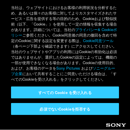
当社は、ウェブサイトにおけるお客様の利用状況を分析するた
め、あるいは個々のお客様に対してよりカスタマイズされたサ
ービス・広告を提供する等の目的のため、Cookieおよび類似技
術（以下、「Cookie」）を使用して一定の情報を収集する場合
があります。詳細については、当社の
プライバシー& Cookieポ
リシー
ご参照ください。Cookie同意後の同意の撤回を含めて特
定のCookieに関する設定を変更する際は、
Cookie同意ツール
（各ページ下部より確認できます）にアクセスしてください。
当社のウェブサイトやアプリの利用にはCookieの有効化は必須
ではありませんが、選択したCookieの設定によっては、機能の
一部が使用できなくなる場合があります。Cookieの使用目的、
および、お客様のデータを
Sony Pictures
および
ソニーグルー
プ企業
において共有することにご同意いただける場合は、「す
べてのCookieを受け入れる」をクリックしてください。
すべての Cookie を受け入れる
必須でないCookieを拒否する
Sony