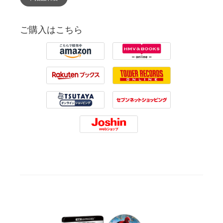
ご購入はこちら
Amazon
HMV
Rakuten
Tower Records
Tsutaya
7net
Joshin