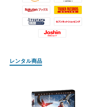
Amazon
HMV
Rakuten
Tower Records
Tsutaya
7net
Joshin
レンタル商品