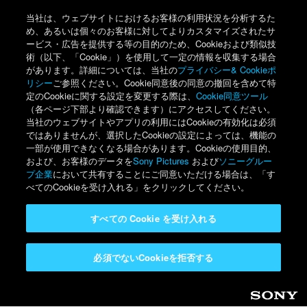
当社は、ウェブサイトにおけるお客様の利用状況を分析するた
め、あるいは個々のお客様に対してよりカスタマイズされたサ
ービス・広告を提供する等の目的のため、Cookieおよび類似技
術（以下、「Cookie」）を使用して一定の情報を収集する場合
があります。詳細については、当社の
プライバシー& Cookieポ
リシー
ご参照ください。Cookie同意後の同意の撤回を含めて特
定のCookieに関する設定を変更する際は、
Cookie同意ツール
（各ページ下部より確認できます）にアクセスしてください。
当社のウェブサイトやアプリの利用にはCookieの有効化は必須
ではありませんが、選択したCookieの設定によっては、機能の
一部が使用できなくなる場合があります。Cookieの使用目的、
および、お客様のデータを
Sony Pictures
および
ソニーグルー
プ企業
において共有することにご同意いただける場合は、「す
べてのCookieを受け入れる」をクリックしてください。
すべての Cookie を受け入れる
必須でないCookieを拒否する
Sony