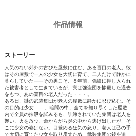
作品情報
ストーリー
人気のない郊外の古びた屋敷に住む、ある盲目の老人。彼
はその屋敷で一人の少女を大切に育て、二人だけで静かに
暮らしていた――その男こそ、８年前、強盗に押し入られ
た被害者として生きているが、実は強盗団を惨殺した過去
をもつ、あの盲目の老人だった・・・。
ある日、謎の武装集団が老人の屋敷に静かに忍び込む。そ
の目的は少女―― 。暗闇の中、全てを知り尽くした屋敷
内で全員の抹殺を試みるも、訓練されていた集団は老人を
襲い、火を放つ。命からがら炎の中から逃げ出したが、そ
こに少女の姿はない。目覚める狂気の怒り。老人は己の手
で大切に育てた少女を取り戻すため、武装集団の後を追