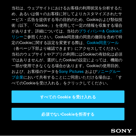
当社は、ウェブサイトにおけるお客様の利用状況を分析するた
め、あるいは個々のお客様に対してよりカスタマイズされたサ
ービス・広告を提供する等の目的のため、Cookieおよび類似技
術（以下、「Cookie」）を使用して一定の情報を収集する場合
があります。詳細については、当社の
プライバシー& Cookieポ
リシー
ご参照ください。Cookie同意後の同意の撤回を含めて特
定のCookieに関する設定を変更する際は、
Cookie同意ツール
（各ページ下部より確認できます）にアクセスしてください。
当社のウェブサイトやアプリの利用にはCookieの有効化は必須
ではありませんが、選択したCookieの設定によっては、機能の
一部が使用できなくなる場合があります。Cookieの使用目的、
および、お客様のデータを
Sony Pictures
および
ソニーグルー
プ企業
において共有することにご同意いただける場合は、「す
べてのCookieを受け入れる」をクリックしてください。
すべての Cookie を受け入れる
必須でないCookieを拒否する
Sony