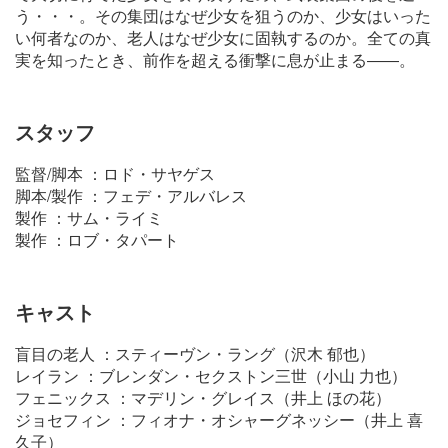
う・・・。その集団はなぜ少女を狙うのか、少女はいった
い何者なのか、老人はなぜ少女に固執するのか。全ての真
実を知ったとき、前作を超える衝撃に息が止まる――。
スタッフ
監督/脚本 ：ロド・サヤゲス
脚本/製作 ：フェデ・アルバレス
製作 ：サム・ライミ
製作 ：ロブ・タパート
キャスト
盲目の老人 ：スティーヴン・ラング（沢木 郁也）
レイラン ：ブレンダン・セクストン三世（小山 力也）
フェニックス ：マデリン・グレイス（井上 ほの花）
ジョセフィン ：フィオナ・オシャーグネッシー（井上 喜
久子）