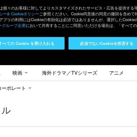
々のお客様に対してよりカスタマイズされたサービス・広告を提供する等の目的
ー& Cookieポリシー
ご参照ください。Cookie同意後の同意の撤回を含めて
リの利用にはCookieの有効化は必須ではありませんが、選択したCook
ーグループ企業
において共有することにご同意いただける場合は、「すべてのC
すべての Cookie を受け入れる
必須でないCookieを拒否する
ム
映画
海外ドラマ／TVシリーズ
アニメ
コーポレート
ウル