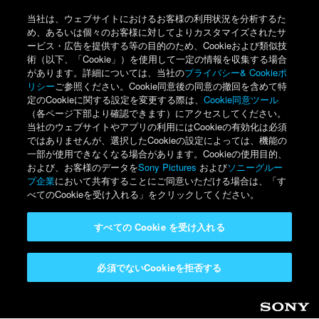
当社は、ウェブサイトにおけるお客様の利用状況を分析するた
め、あるいは個々のお客様に対してよりカスタマイズされたサ
ービス・広告を提供する等の目的のため、Cookieおよび類似技
術（以下、「Cookie」）を使用して一定の情報を収集する場合
があります。詳細については、当社の
プライバシー& Cookieポ
リシー
ご参照ください。Cookie同意後の同意の撤回を含めて特
定のCookieに関する設定を変更する際は、
Cookie同意ツール
（各ページ下部より確認できます）にアクセスしてください。
当社のウェブサイトやアプリの利用にはCookieの有効化は必須
ではありませんが、選択したCookieの設定によっては、機能の
一部が使用できなくなる場合があります。Cookieの使用目的、
および、お客様のデータを
Sony Pictures
および
ソニーグルー
プ企業
において共有することにご同意いただける場合は、「す
べてのCookieを受け入れる」をクリックしてください。
すべての Cookie を受け入れる
必須でないCookieを拒否する
Sony