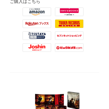
ご購入はこちら
Amazon
HMV
Rakuten
Tower Records
Tsutaya
7net
Joshin
Biccamera