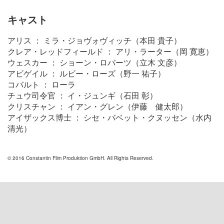
キャスト
アリス ： ミラ・ジョヴォヴィッチ（本田 貴子）
クレア・レッドフィールド ： アリ・ラーター（岡 寛恵）
ウェスカー ： ショーン・ロバーツ（立木 文彦）
アビゲイル ： ルビー・ローズ（野一 祐子）
コバルト ： ローラ
チュウ司令官 ： イ・ジュンギ（石田 彰）
クリスチャン ： イアン・グレン（伊藤 健太郎）
アイザックス博士 ： シセ・バベット・クヌッセン（水内
清光）
© 2016 Constantin Film Produktion GmbH. All Rights Reserved.