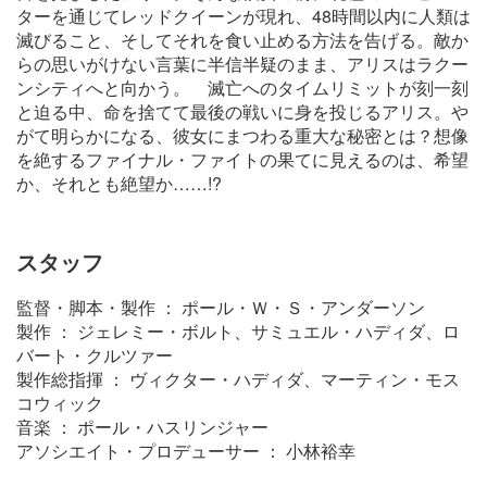
ターを通じてレッドクイーンが現れ、48時間以内に人類は
滅びること、そしてそれを食い止める方法を告げる。敵か
らの思いがけない言葉に半信半疑のまま、アリスはラクー
ンシティへと向かう。 滅亡へのタイムリミットが刻一刻
と迫る中、命を捨てて最後の戦いに身を投じるアリス。や
がて明らかになる、彼女にまつわる重大な秘密とは？想像
を絶するファイナル・ファイトの果てに見えるのは、希望
か、それとも絶望か……!?
スタッフ
監督・脚本・製作 ： ポール・Ｗ・Ｓ・アンダーソン
製作 ： ジェレミー・ボルト、サミュエル・ハディダ、ロ
バート・クルツァー
製作総指揮 ： ヴィクター・ハディダ、マーティン・モス
コウィック
音楽 ： ポール・ハスリンジャー
アソシエイト・プロデューサー ： 小林裕幸