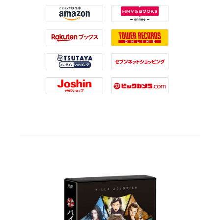
Amazon
HMV
Rakuten
Tower Records
Tsutaya
7net
Joshin
Biccamera