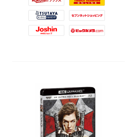
Rakuten
Tower Records
Tsutaya
7net
Joshin
Biccamera