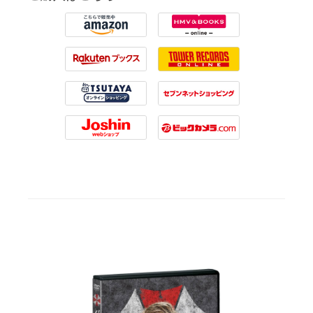
Amazon
HMV
Rakuten
Tower Records
Tsutaya
7net
Joshin
Biccamera