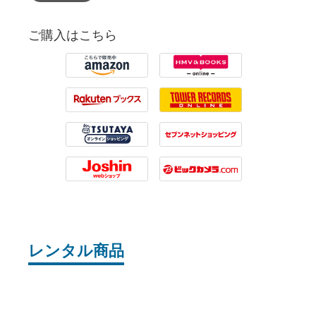
ご購入はこちら
Amazon
HMV
Rakuten
Tower Records
Tsutaya
7net
Joshin
Biccamera
レンタル商品