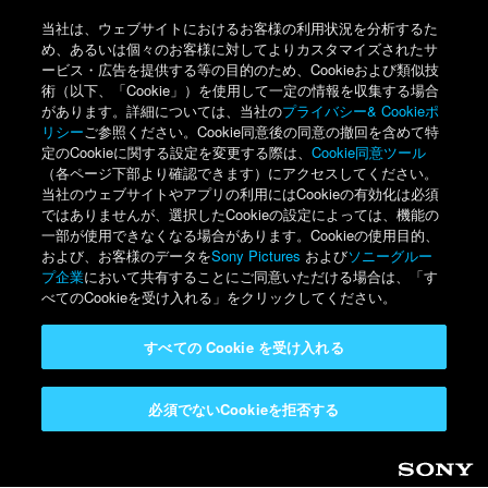
当社は、ウェブサイトにおけるお客様の利用状況を分析するた
め、あるいは個々のお客様に対してよりカスタマイズされたサ
ービス・広告を提供する等の目的のため、Cookieおよび類似技
術（以下、「Cookie」）を使用して一定の情報を収集する場合
があります。詳細については、当社の
プライバシー& Cookieポ
リシー
ご参照ください。Cookie同意後の同意の撤回を含めて特
定のCookieに関する設定を変更する際は、
Cookie同意ツール
（各ページ下部より確認できます）にアクセスしてください。
当社のウェブサイトやアプリの利用にはCookieの有効化は必須
ではありませんが、選択したCookieの設定によっては、機能の
一部が使用できなくなる場合があります。Cookieの使用目的、
および、お客様のデータを
Sony Pictures
および
ソニーグルー
プ企業
において共有することにご同意いただける場合は、「す
べてのCookieを受け入れる」をクリックしてください。
すべての Cookie を受け入れる
必須でないCookieを拒否する
Sony