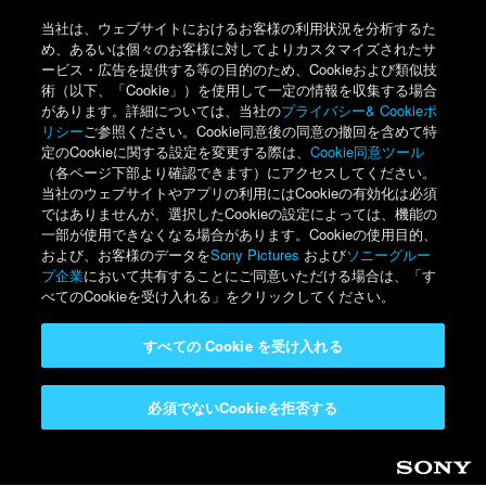
当社は、ウェブサイトにおけるお客様の利用状況を分析するた
め、あるいは個々のお客様に対してよりカスタマイズされたサ
ービス・広告を提供する等の目的のため、Cookieおよび類似技
術（以下、「Cookie」）を使用して一定の情報を収集する場合
があります。詳細については、当社の
プライバシー& Cookieポ
リシー
ご参照ください。Cookie同意後の同意の撤回を含めて特
定のCookieに関する設定を変更する際は、
Cookie同意ツール
（各ページ下部より確認できます）にアクセスしてください。
当社のウェブサイトやアプリの利用にはCookieの有効化は必須
ではありませんが、選択したCookieの設定によっては、機能の
一部が使用できなくなる場合があります。Cookieの使用目的、
および、お客様のデータを
Sony Pictures
および
ソニーグルー
プ企業
において共有することにご同意いただける場合は、「す
べてのCookieを受け入れる」をクリックしてください。
すべての Cookie を受け入れる
必須でないCookieを拒否する
Sony