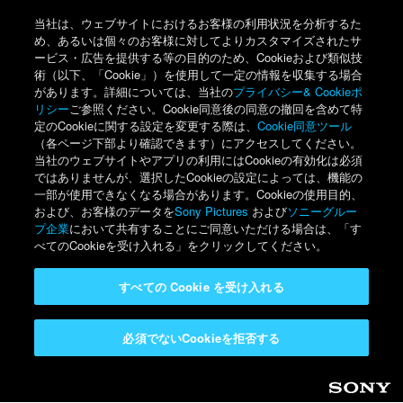
当社は、ウェブサイトにおけるお客様の利用状況を分析するた
め、あるいは個々のお客様に対してよりカスタマイズされたサ
ービス・広告を提供する等の目的のため、Cookieおよび類似技
術（以下、「Cookie」）を使用して一定の情報を収集する場合
があります。詳細については、当社の
プライバシー& Cookieポ
リシー
ご参照ください。Cookie同意後の同意の撤回を含めて特
定のCookieに関する設定を変更する際は、
Cookie同意ツール
（各ページ下部より確認できます）にアクセスしてください。
当社のウェブサイトやアプリの利用にはCookieの有効化は必須
ではありませんが、選択したCookieの設定によっては、機能の
一部が使用できなくなる場合があります。Cookieの使用目的、
および、お客様のデータを
Sony Pictures
および
ソニーグルー
プ企業
において共有することにご同意いただける場合は、「す
べてのCookieを受け入れる」をクリックしてください。
すべての Cookie を受け入れる
必須でないCookieを拒否する
Sony