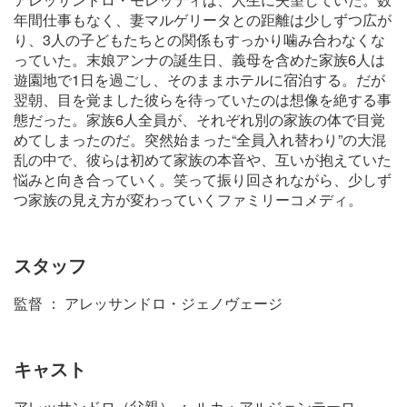
年間仕事もなく、妻マルゲリータとの距離は少しずつ広が
り、3人の子どもたちとの関係もすっかり噛み合わなくな
っていた。末娘アンナの誕生日、義母を含めた家族6人は
遊園地で1日を過ごし、そのままホテルに宿泊する。だが
翌朝、目を覚ました彼らを待っていたのは想像を絶する事
態だった。家族6人全員が、それぞれ別の家族の体で目覚
めてしまったのだ。突然始まった“全員入れ替わり”の大混
乱の中で、彼らは初めて家族の本音や、互いが抱えていた
悩みと向き合っていく。笑って振り回されながら、少しず
つ家族の見え方が変わっていくファミリーコメディ。
スタッフ
監督 ： アレッサンドロ・ジェノヴェージ
キャスト
アレッサンドロ（父親） ： ルカ・アルジェンテーロ