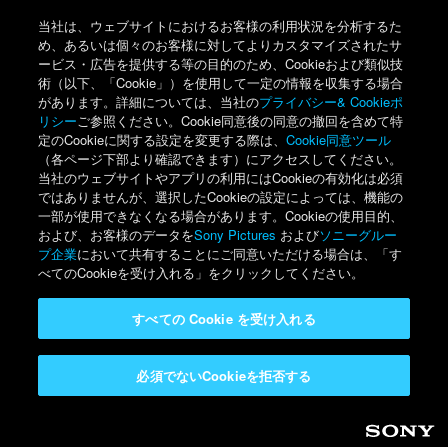
当社は、ウェブサイトにおけるお客様の利用状況を分析するた
め、あるいは個々のお客様に対してよりカスタマイズされたサ
ービス・広告を提供する等の目的のため、Cookieおよび類似技
術（以下、「Cookie」）を使用して一定の情報を収集する場合
があります。詳細については、当社の
プライバシー& Cookieポ
リシー
ご参照ください。Cookie同意後の同意の撤回を含めて特
定のCookieに関する設定を変更する際は、
Cookie同意ツール
（各ページ下部より確認できます）にアクセスしてください。
当社のウェブサイトやアプリの利用にはCookieの有効化は必須
ではありませんが、選択したCookieの設定によっては、機能の
一部が使用できなくなる場合があります。Cookieの使用目的、
および、お客様のデータを
Sony Pictures
および
ソニーグルー
プ企業
において共有することにご同意いただける場合は、「す
べてのCookieを受け入れる」をクリックしてください。
すべての Cookie を受け入れる
必須でないCookieを拒否する
Sony