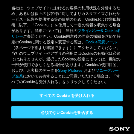
当社は、ウェブサイトにおけるお客様の利用状況を分析するた
め、あるいは個々のお客様に対してよりカスタマイズされたサ
ービス・広告を提供する等の目的のため、Cookieおよび類似技
術（以下、「Cookie」）を使用して一定の情報を収集する場合
があります。詳細については、当社の
プライバシー& Cookieポ
リシー
ご参照ください。Cookie同意後の同意の撤回を含めて特
定のCookieに関する設定を変更する際は、
Cookie同意ツール
（各ページ下部より確認できます）にアクセスしてください。
当社のウェブサイトやアプリの利用にはCookieの有効化は必須
ではありませんが、選択したCookieの設定によっては、機能の
一部が使用できなくなる場合があります。Cookieの使用目的、
および、お客様のデータを
Sony Pictures
および
ソニーグルー
プ企業
において共有することにご同意いただける場合は、「す
べてのCookieを受け入れる」をクリックしてください。
すべての Cookie を受け入れる
必須でないCookieを拒否する
Sony