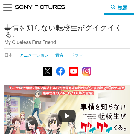
検索
事情を知らない転校生がグイグイく
る。
My Clueless First Friend
日本 ｜
アニメーション
・
青春
・
ドラマ
X
Facebook
YouTube
Instagram