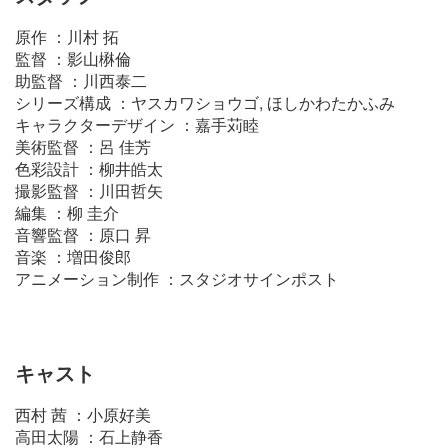
原作 ：川村 拓
監督 ：影山楙倫
助監督 ：川西泰二
シリーズ構成 ：ヤスカワショウゴ, ほしかわたかふみ
キャラクターデザイン ：嘉手苅睦
美術監督 ：呂 佳芳
色彩設計 ：柳井皓太
撮影監督 ：川田哲矢
編集 ：柳 圭介
音響監督 ：原口 昇
音楽 ：増田俊郎
アニメーション制作 ：スタジオサインポスト
キャスト
西村 茜 ：小原好美
高田太陽 ：石上静香