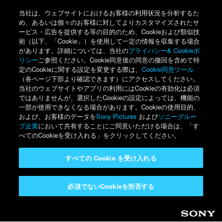
当社は、ウェブサイトにおけるお客様の利用状況を分析するた
め、あるいは個々のお客様に対してよりカスタマイズされたサ
ービス・広告を提供する等の目的のため、Cookieおよび類似技
術（以下、「Cookie」）を使用して一定の情報を収集する場合
があります。詳細については、当社の
プライバシー& Cookieポ
リシー
ご参照ください。Cookie同意後の同意の撤回を含めて特
定のCookieに関する設定を変更する際は、
Cookie同意ツール
（各ページ下部より確認できます）にアクセスしてください。
当社のウェブサイトやアプリの利用にはCookieの有効化は必須
ではありませんが、選択したCookieの設定によっては、機能の
一部が使用できなくなる場合があります。Cookieの使用目的、
および、お客様のデータを
Sony Pictures
および
ソニーグルー
プ企業
において共有することにご同意いただける場合は、「す
べてのCookieを受け入れる」をクリックしてください。
すべての Cookie を受け入れる
必須でないCookieを拒否する
Sony