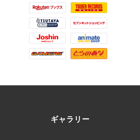
Amazon
HMV
Rakuten
Tower Records
Tsutaya
7net
Joshin
Animate
Onlineshop
Gamers
Toranoana
ギャラリー