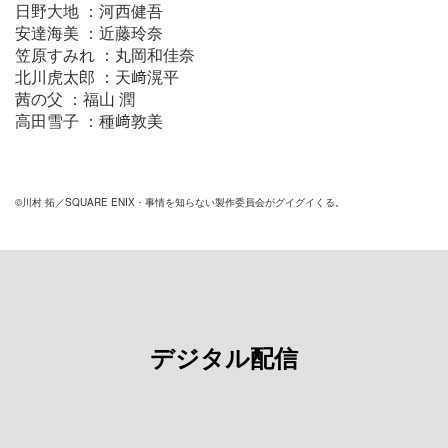
日野大地 ：河西健吾
安達海美 ：近藤玲奈
笠原すみれ ：丸岡和佳奈
北川虎太郎 ：天﨑滉平
茜の父 ：福山 潤
高田雪子 ：種﨑敦美
©川村 拓／SQUARE ENIX・事情を知らない製作委員会がグイグイくる。
デジタル配信