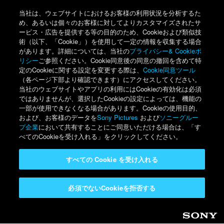
当社は、ウェブサイトにおけるお客様の利用状況を分析するた
め、あるいは個々のお客様に対してよりカスタマイズされたサ
ービス・広告を提供する等の目的のため、Cookieおよび類似技
術（以下、「Cookie」）を使用して一定の情報を収集する場合
があります。詳細については、当社の
プライバシー& Cookieポ
リシー
ご参照ください。Cookie同意後の同意の撤回を含めて特
定のCookieに関する設定を変更する際は、
Cookie同意ツール
（各ページ下部より確認できます）にアクセスしてください。
当社のウェブサイトやアプリの利用にはCookieの有効化は必須
ではありませんが、選択したCookieの設定によっては、機能の
一部が使用できなくなる場合があります。Cookieの使用目的、
および、お客様のデータを
Sony Pictures
および
ソニーグルー
プ企業
において共有することにご同意いただける場合は、「す
べてのCookieを受け入れる」をクリックしてください。
すべての Cookie を受け入れる
必須でないCookieを拒否する
Sony