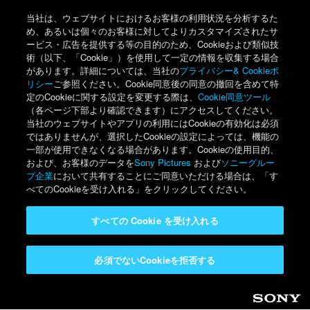
当社は、ウェブサイトにおけるお客様の利用状況を分析するた
め、あるいは個々のお客様に対してよりカスタマイズされたサ
ービス・広告を提供する等の目的のため、Cookieおよび類似技
術（以下、「Cookie」）を使用して一定の情報を収集する場合
があります。詳細については、当社の
プライバシー& Cookieポ
リシー
ご参照ください。Cookie同意後の同意の撤回を含めて特
定のCookieに関する設定を変更する際は、
Cookie同意ツール
（各ページ下部より確認できます）にアクセスしてください。
当社のウェブサイトやアプリの利用にはCookieの有効化は必須
ではありませんが、選択したCookieの設定によっては、機能の
一部が使用できなくなる場合があります。Cookieの使用目的、
および、お客様のデータを
Sony Pictures
および
ソニーグルー
プ企業
において共有することにご同意いただける場合は、「す
べてのCookieを受け入れる」をクリックしてください。
すべての Cookie を受け入れる
必須でないCookieを拒否する
Sony