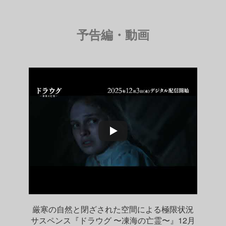
予告編・動画
厳寒の自然と閉ざされた空間による極限状況
サスペンス『ドラウグ 〜凍海の亡霊〜』12月