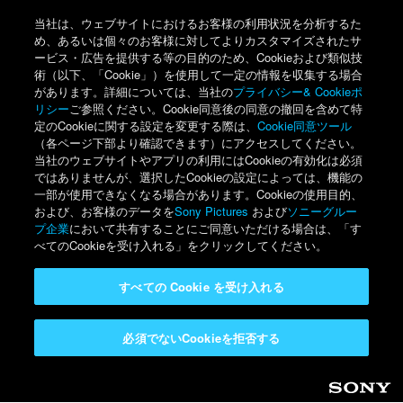
当社は、ウェブサイトにおけるお客様の利用状況を分析するた
め、あるいは個々のお客様に対してよりカスタマイズされたサ
ービス・広告を提供する等の目的のため、Cookieおよび類似技
術（以下、「Cookie」）を使用して一定の情報を収集する場合
があります。詳細については、当社の
プライバシー& Cookieポ
リシー
ご参照ください。Cookie同意後の同意の撤回を含めて特
定のCookieに関する設定を変更する際は、
Cookie同意ツール
（各ページ下部より確認できます）にアクセスしてください。
当社のウェブサイトやアプリの利用にはCookieの有効化は必須
ではありませんが、選択したCookieの設定によっては、機能の
一部が使用できなくなる場合があります。Cookieの使用目的、
および、お客様のデータを
Sony Pictures
および
ソニーグルー
プ企業
において共有することにご同意いただける場合は、「す
べてのCookieを受け入れる」をクリックしてください。
すべての Cookie を受け入れる
必須でないCookieを拒否する
Sony