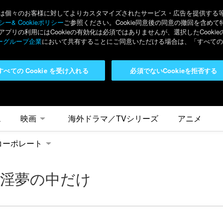
々のお客様に対してよりカスタマイズされたサービス・広告を提供する等の目的
ー& Cookieポリシー
ご参照ください。Cookie同意後の同意の撤回を含めて
リの利用にはCookieの有効化は必須ではありませんが、選択したCook
ーグループ企業
において共有することにご同意いただける場合は、「すべてのC
すべての Cookie を受け入れる
必須でないCookieを拒否する
ム
映画
海外ドラマ／TVシリーズ
アニメ
コーポレート
 淫夢の中だけ