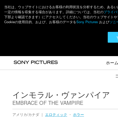
当社は、ウェブサイトにおけるお客様の利用状況を分析するため、あるいは個
一定の情報を収集する場合があります。詳細については、当社の
プライバシ
下部より確認できます）にアクセスしてください。当社のウェブサイトやアプ
Cookieの使用目的、および、お客様のデータを
Sony Pictures
および
ソニ
ホー
インモラル・ヴァンパイア
EMBRACE OF THE VAMPIRE
アメリカ/カナダ ｜
エロティック
・
ホラー