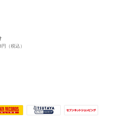
け
1,408円（税込）
r Records
Tsutaya
7net