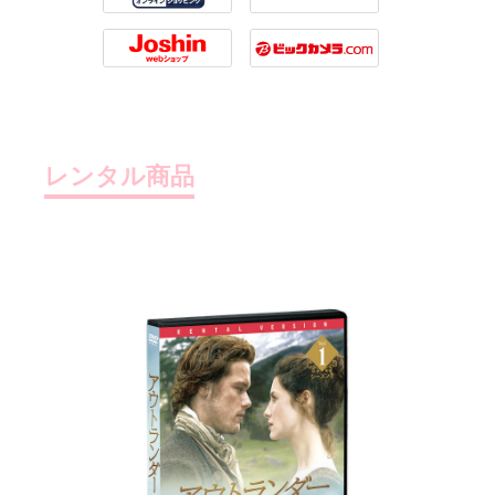
Tsutaya
7net
Joshin
Biccamera
レンタル商品