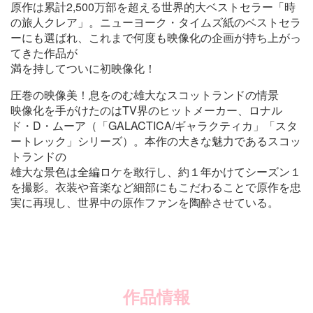
原作は累計2,500万部を超える世界的大ベストセラー「時
の旅人クレア」。ニューヨーク・タイムズ紙のベストセラ
ーにも選ばれ、これまで何度も映像化の企画が持ち上がっ
てきた作品が
満を持してついに初映像化！
圧巻の映像美！息をのむ雄大なスコットランドの情景
映像化を手がけたのはTV界のヒットメーカー、ロナル
ド・D・ムーア（「GALACTICA/ギャラクティカ」「スタ
ートレック」シリーズ）。本作の大きな魅力であるスコッ
トランドの
雄大な景色は全編ロケを敢行し、約１年かけてシーズン１
を撮影。衣装や音楽など細部にもこだわることで原作を忠
実に再現し、世界中の原作ファンを陶酔させている。
作品情報