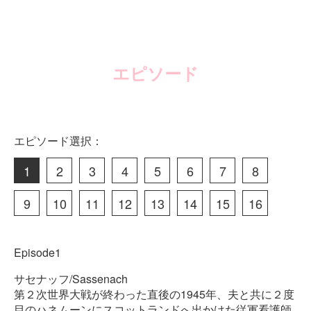
エピソード
エピソード選択：
1
2
3
4
5
6
7
8
9
10
11
12
13
14
15
16
Episode1
サセナッフ/Sassenach
第２次世界大戦が終わった直後の1945年、夫と共に２度
目のハネムーンにスコットランドへ出かけた従軍看護師