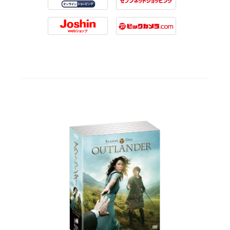
Tsutaya
7net
Joshin
Biccamera