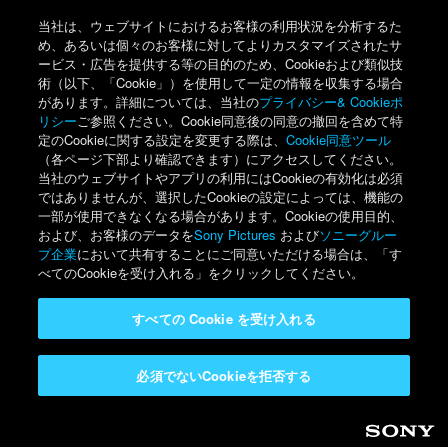
当社は、ウェブサイトにおけるお客様の利用状況を分析するた
め、あるいは個々のお客様に対してよりカスタマイズされたサ
ービス・広告を提供する等の目的のため、Cookieおよび類似技
術（以下、「Cookie」）を使用して一定の情報を収集する場合
があります。詳細については、当社の
プライバシー& Cookieポ
リシー
ご参照ください。Cookie同意後の同意の撤回を含めて特
定のCookieに関する設定を変更する際は、
Cookie同意ツール
（各ページ下部より確認できます）にアクセスしてください。
当社のウェブサイトやアプリの利用にはCookieの有効化は必須
ではありませんが、選択したCookieの設定によっては、機能の
一部が使用できなくなる場合があります。Cookieの使用目的、
および、お客様のデータを
Sony Pictures
および
ソニーグルー
プ企業
において共有することにご同意いただける場合は、「す
べてのCookieを受け入れる」をクリックしてください。
すべての Cookie を受け入れる
必須でないCookieを拒否する
Sony