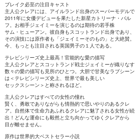
ブレイク必至の注目キャスト
主人公クレアには、アイルランド出身のスーパーモデルで
2011年に女優デビューを果たした新星カトリーナ・バル
フ。お相手ジェイミーを演じるのは期待の若手株
サム・ヒューアン。彼自身もスコットランド出身であり、
その演技には原作者も「ジェイミーそのもの」と大絶賛。
今、もっとも注目される英国男子の１人である。
テレビシリーズ史上最高！官能的な愛の描写
主人公クレアとスコットランド戦士ジェイミーが織りなす
数々の愛の描写も見所のひとつ。大胆で甘美なラブシーン
は＜テレビシリーズ史上、世界で最も美しい
セックスシーン＞と称されるほど。
主人公クレアはすべての女性の憧れ
賢く、勇敢でありながらも情熱的で思いやりのあるクレ
ア。自然体で生命力あふれるクレアに魅了される女性が続
出！どんな運命にも毅然と立ち向かってゆくクレアから
目が離せません。
原作は世界的大ベストセラー小説