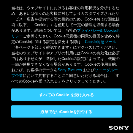
当社は、ウェブサイトにおけるお客様の利用状況を分析するた
め、あるいは個々のお客様に対してよりカスタマイズされたサ
ービス・広告を提供する等の目的のため、Cookieおよび類似技
術（以下、「Cookie」）を使用して一定の情報を収集する場合
があります。詳細については、当社の
プライバシー& Cookieポ
リシー
ご参照ください。Cookie同意後の同意の撤回を含めて特
定のCookieに関する設定を変更する際は、
Cookie同意ツール
（各ページ下部より確認できます）にアクセスしてください。
当社のウェブサイトやアプリの利用にはCookieの有効化は必須
ではありませんが、選択したCookieの設定によっては、機能の
一部が使用できなくなる場合があります。Cookieの使用目的、
および、お客様のデータを
Sony Pictures
および
ソニーグルー
プ企業
において共有することにご同意いただける場合は、「す
べてのCookieを受け入れる」をクリックしてください。
すべての Cookie を受け入れる
必須でないCookieを拒否する
Sony