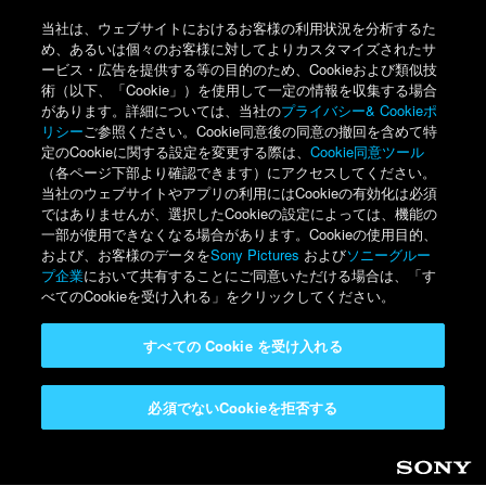
当社は、ウェブサイトにおけるお客様の利用状況を分析するた
め、あるいは個々のお客様に対してよりカスタマイズされたサ
ービス・広告を提供する等の目的のため、Cookieおよび類似技
術（以下、「Cookie」）を使用して一定の情報を収集する場合
があります。詳細については、当社の
プライバシー& Cookieポ
リシー
ご参照ください。Cookie同意後の同意の撤回を含めて特
定のCookieに関する設定を変更する際は、
Cookie同意ツール
（各ページ下部より確認できます）にアクセスしてください。
当社のウェブサイトやアプリの利用にはCookieの有効化は必須
ではありませんが、選択したCookieの設定によっては、機能の
一部が使用できなくなる場合があります。Cookieの使用目的、
および、お客様のデータを
Sony Pictures
および
ソニーグルー
プ企業
において共有することにご同意いただける場合は、「す
べてのCookieを受け入れる」をクリックしてください。
すべての Cookie を受け入れる
必須でないCookieを拒否する
Sony