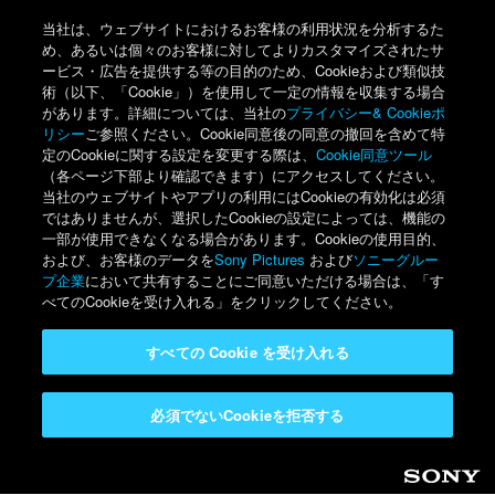
当社は、ウェブサイトにおけるお客様の利用状況を分析するた
め、あるいは個々のお客様に対してよりカスタマイズされたサ
ービス・広告を提供する等の目的のため、Cookieおよび類似技
術（以下、「Cookie」）を使用して一定の情報を収集する場合
があります。詳細については、当社の
プライバシー& Cookieポ
リシー
ご参照ください。Cookie同意後の同意の撤回を含めて特
定のCookieに関する設定を変更する際は、
Cookie同意ツール
（各ページ下部より確認できます）にアクセスしてください。
当社のウェブサイトやアプリの利用にはCookieの有効化は必須
ではありませんが、選択したCookieの設定によっては、機能の
一部が使用できなくなる場合があります。Cookieの使用目的、
および、お客様のデータを
Sony Pictures
および
ソニーグルー
プ企業
において共有することにご同意いただける場合は、「す
べてのCookieを受け入れる」をクリックしてください。
すべての Cookie を受け入れる
必須でないCookieを拒否する
Sony