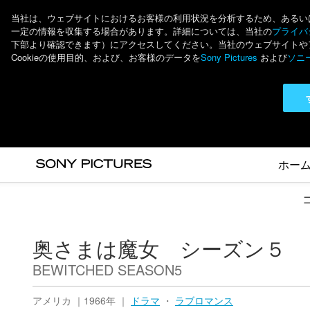
当社は、ウェブサイトにおけるお客様の利用状況を分析するため、あるいは個
一定の情報を収集する場合があります。詳細については、当社の
プライバシ
下部より確認できます）にアクセスしてください。当社のウェブサイトやアプ
Cookieの使用目的、および、お客様のデータを
Sony Pictures
および
ソニ
ホー
奥さまは魔女 シーズン５
BEWITCHED SEASON5
アメリカ ｜1966年 ｜
ドラマ
・
ラブロマンス