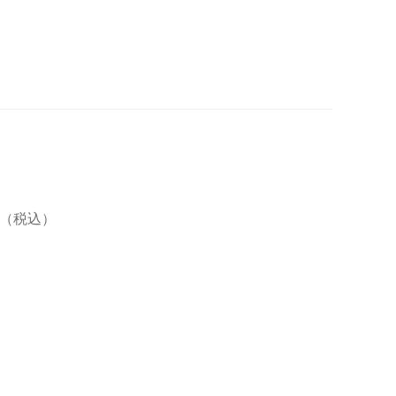
r Records
Tsutaya
7net
66円（税込）