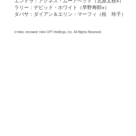
エンドラ：アグネス・ムーアヘッド（北原文枝※）
ラリー：デビッド・ホワイト（早野寿郎※）
タバサ：ダイアン＆エリン・マーフィ（桂 玲子）
©1966, renewed 1994 CPT Holdings, Inc. All Rights Reserved.