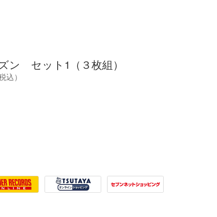
ーズン セット1（３枚組）
円（税込）
r Records
Tsutaya
7net