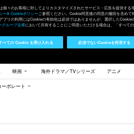
々のお客様に対してよりカスタマイズされたサービス・広告を提供する等の目的
ー& Cookieポリシー
ご参照ください。Cookie同意後の同意の撤回を含めて
リの利用にはCookieの有効化は必須ではありませんが、選択したCook
ーグループ企業
において共有することにご同意いただける場合は、「すべてのC
すべての Cookie を受け入れる
必須でないCookieを拒否する
ム
映画
海外ドラマ／TVシリーズ
アニメ
コーポレート