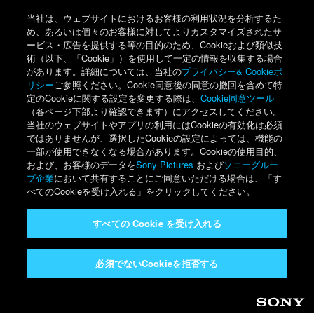
当社は、ウェブサイトにおけるお客様の利用状況を分析するた
め、あるいは個々のお客様に対してよりカスタマイズされたサ
ービス・広告を提供する等の目的のため、Cookieおよび類似技
術（以下、「Cookie」）を使用して一定の情報を収集する場合
があります。詳細については、当社の
プライバシー& Cookieポ
リシー
ご参照ください。Cookie同意後の同意の撤回を含めて特
定のCookieに関する設定を変更する際は、
Cookie同意ツール
（各ページ下部より確認できます）にアクセスしてください。
当社のウェブサイトやアプリの利用にはCookieの有効化は必須
ではありませんが、選択したCookieの設定によっては、機能の
一部が使用できなくなる場合があります。Cookieの使用目的、
および、お客様のデータを
Sony Pictures
および
ソニーグルー
プ企業
において共有することにご同意いただける場合は、「す
べてのCookieを受け入れる」をクリックしてください。
すべての Cookie を受け入れる
必須でないCookieを拒否する
Sony