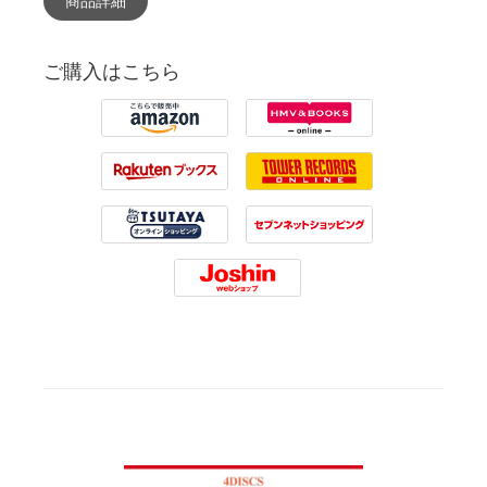
ご購入はこちら
Amazon
HMV
Rakuten
Tower Records
Tsutaya
7net
Joshin