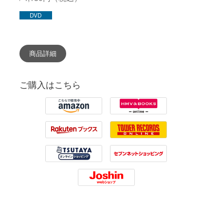
DVD
商品詳細
ご購入はこちら
Amazon
HMV
Rakuten
Tower Records
Tsutaya
7net
Joshin