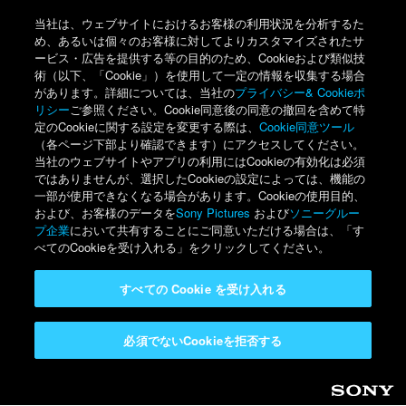
当社は、ウェブサイトにおけるお客様の利用状況を分析するた
め、あるいは個々のお客様に対してよりカスタマイズされたサ
ービス・広告を提供する等の目的のため、Cookieおよび類似技
術（以下、「Cookie」）を使用して一定の情報を収集する場合
があります。詳細については、当社の
プライバシー& Cookieポ
リシー
ご参照ください。Cookie同意後の同意の撤回を含めて特
定のCookieに関する設定を変更する際は、
Cookie同意ツール
（各ページ下部より確認できます）にアクセスしてください。
当社のウェブサイトやアプリの利用にはCookieの有効化は必須
ではありませんが、選択したCookieの設定によっては、機能の
一部が使用できなくなる場合があります。Cookieの使用目的、
および、お客様のデータを
Sony Pictures
および
ソニーグルー
プ企業
において共有することにご同意いただける場合は、「す
べてのCookieを受け入れる」をクリックしてください。
すべての Cookie を受け入れる
必須でないCookieを拒否する
Sony