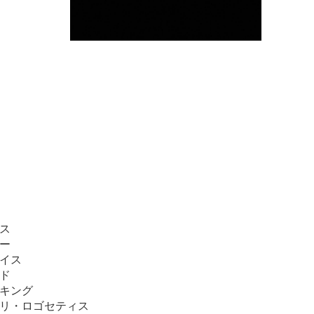
ス
ー
イス
ド
キング
リ・ロゴセティス