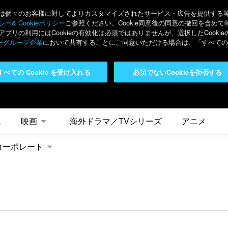
々のお客様に対してよりカスタマイズされたサービス・広告を提供する等の目的
ー& Cookieポリシー
ご参照ください。Cookie同意後の同意の撤回を含めて
リの利用にはCookieの有効化は必須ではありませんが、選択したCook
ーグループ企業
において共有することにご同意いただける場合は、「すべてのC
すべての Cookie を受け入れる
必須でないCookieを拒否する
ム
映画
海外ドラマ／TVシリーズ
アニメ
コーポレート