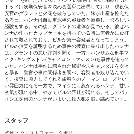
トッドは次期保安官を決める選挙に出馬しており、現役保
安官のグラントと火花を散らしていた。妹が出産を控えた
ある日、ハンナは自動車泥棒の容疑者と遭遇し、恐ろしい
経験をする。その後、グラントの遺体が見つかる。彼はハ
ンナの作ったカップケーキを持っている時に何者かに殴打
されて殺されており、ビルが第一容疑者となってしまう。
ビルの無実を証明するため事件の捜査に乗り出したハンナ
は、グラントの悪い評判を聞く。一方、ハンサムな刑事マ
イク･キングストン(キャメロン・マシスン)も事件を追って
いた。ハンナは事件に隠された秘密やスキャンダルを次々
と暴き、警官や事件関係者を調べ、容疑者を絞り込んでい
く。捜査に協力してくれる歯科医のノーマン･ローズとい
い雰囲気になる一方で、マイクにも惹かれるハンナ。甘い
空気が流れる中、やがてビルの容疑が晴れる。そしてパテ
ィシエ探偵のハンナがいよいよ殺人犯を追い詰めていく。
スタッフ
監督 ：クリストファー・タボリ