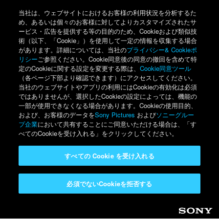
当社は、ウェブサイトにおけるお客様の利用状況を分析するた
め、あるいは個々のお客様に対してよりカスタマイズされたサ
ービス・広告を提供する等の目的のため、Cookieおよび類似技
術（以下、「Cookie」）を使用して一定の情報を収集する場合
があります。詳細については、当社の
プライバシー& Cookieポ
リシー
ご参照ください。Cookie同意後の同意の撤回を含めて特
定のCookieに関する設定を変更する際は、
Cookie同意ツール
（各ページ下部より確認できます）にアクセスしてください。
当社のウェブサイトやアプリの利用にはCookieの有効化は必須
ではありませんが、選択したCookieの設定によっては、機能の
一部が使用できなくなる場合があります。Cookieの使用目的、
および、お客様のデータを
Sony Pictures
および
ソニーグルー
プ企業
において共有することにご同意いただける場合は、「す
べてのCookieを受け入れる」をクリックしてください。
すべての Cookie を受け入れる
必須でないCookieを拒否する
Sony