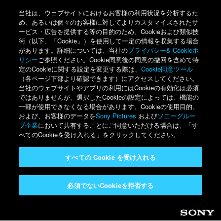
当社は、ウェブサイトにおけるお客様の利用状況を分析するた
め、あるいは個々のお客様に対してよりカスタマイズされたサ
ービス・広告を提供する等の目的のため、Cookieおよび類似技
術（以下、「Cookie」）を使用して一定の情報を収集する場合
があります。詳細については、当社の
プライバシー& Cookieポ
リシー
ご参照ください。Cookie同意後の同意の撤回を含めて特
定のCookieに関する設定を変更する際は、
Cookie同意ツール
（各ページ下部より確認できます）にアクセスしてください。
当社のウェブサイトやアプリの利用にはCookieの有効化は必須
ではありませんが、選択したCookieの設定によっては、機能の
一部が使用できなくなる場合があります。Cookieの使用目的、
および、お客様のデータを
Sony Pictures
および
ソニーグルー
プ企業
において共有することにご同意いただける場合は、「す
べてのCookieを受け入れる」をクリックしてください。
すべての Cookie を受け入れる
必須でないCookieを拒否する
Sony