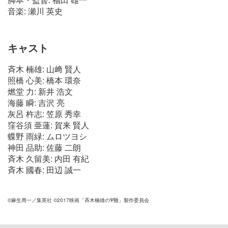
音楽: 瀬川 英史
キャスト
斉木 楠雄: 山﨑 賢人
照橋 心美: 橋本 環奈
燃堂 力: 新井 浩文
海藤 瞬: 吉沢 亮
灰呂 杵志: 笠原 秀幸
窪谷須 亜蓮: 賀来 賢人
蝶野 雨緑: ムロツヨシ
神田 品助: 佐藤 二朗
斉木 久留美: 内田 有紀
斉木 國春: 田辺 誠一
©麻生周一／集英社 ©2017映画「斉木楠雄のΨ難」製作委員会