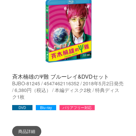
斉木楠雄のΨ難 ブルーレイ&DVDセット
BJBO-81245 / 4547462116352 / 2018年5月2日発売
/ 6,380円（税込） / 本編ディスク2枚 / 特典ディス
ク1枚
DVD
Blu-ray
バリアフリー対応
商品詳細