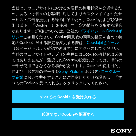
当社は、ウェブサイトにおけるお客様の利用状況を分析するた
め、あるいは個々のお客様に対してよりカスタマイズされたサ
ービス・広告を提供する等の目的のため、Cookieおよび類似技
術（以下、「Cookie」）を使用して一定の情報を収集する場合
があります。詳細については、当社の
プライバシー& Cookieポ
リシー
ご参照ください。Cookie同意後の同意の撤回を含めて特
定のCookieに関する設定を変更する際は、
Cookie同意ツール
（各ページ下部より確認できます）にアクセスしてください。
当社のウェブサイトやアプリの利用にはCookieの有効化は必須
ではありませんが、選択したCookieの設定によっては、機能の
一部が使用できなくなる場合があります。Cookieの使用目的、
および、お客様のデータを
Sony Pictures
および
ソニーグルー
プ企業
において共有することにご同意いただける場合は、「す
べてのCookieを受け入れる」をクリックしてください。
すべての Cookie を受け入れる
必須でないCookieを拒否する
Sony