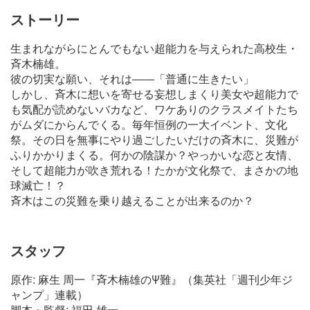
ストーリー
生まれながらにとんでもない超能力を与えられた高校生・
斉木楠雄。
彼の切実な願い、それは――「普通に生きたい」
しかし、斉木に想いを寄せる妄想しまくり美女や超能力で
も気配が読めないバカなど、ワケありのクラスメイトたち
がムダにからんでくる。毎年恒例の一大イベント、文化
祭。その日を無事にやり過ごしたいだけの斉木に、災難が
ふりかかりまくる。何かの陰謀か？やっかいな恋と友情、
そして超能力が吹き荒れる！たかが文化祭で、まさかの地
球滅亡！？
斉木はこの災難を乗り越えることが出来るのか？
スタッフ
原作: 麻生 周一『斉木楠雄のΨ難』（集英社「週刊少年ジ
ャンプ」連載）
脚本・監督: 福田 雄一