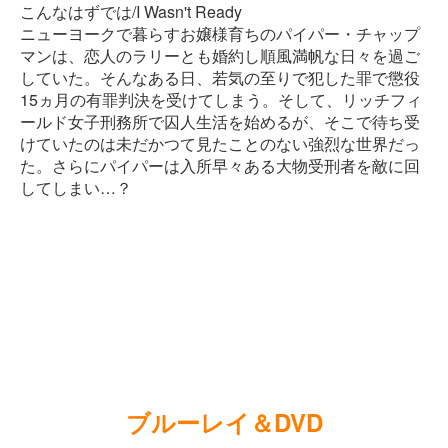
こんなはずでは/I Wasn't Ready
ニューヨークで暮らすお嬢様育ちのパイパー・チャップ
マンは、恋人のラリーとも婚約し順風満帆な日々を過ご
していた。そんなある日、若気の至りで犯した罪で懲役
15ヵ月の有罪判決を受けてしまう。そして、リッチフィ
ールド女子刑務所で囚人生活を始めるが、そこで待ち受
けていたのは未だかつて見たことのない強烈な世界だっ
た。さらにパイパーは入所早々ある大物受刑者を敵に回
してしまい…？
ブルーレイ＆DVD