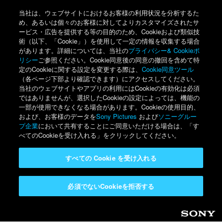
当社は、ウェブサイトにおけるお客様の利用状況を分析するた
め、あるいは個々のお客様に対してよりカスタマイズされたサ
ービス・広告を提供する等の目的のため、Cookieおよび類似技
術（以下、「Cookie」）を使用して一定の情報を収集する場合
があります。詳細については、当社の
プライバシー& Cookieポ
リシー
ご参照ください。Cookie同意後の同意の撤回を含めて特
定のCookieに関する設定を変更する際は、
Cookie同意ツール
（各ページ下部より確認できます）にアクセスしてください。
当社のウェブサイトやアプリの利用にはCookieの有効化は必須
ではありませんが、選択したCookieの設定によっては、機能の
一部が使用できなくなる場合があります。Cookieの使用目的、
および、お客様のデータを
Sony Pictures
および
ソニーグルー
プ企業
において共有することにご同意いただける場合は、「す
べてのCookieを受け入れる」をクリックしてください。
すべての Cookie を受け入れる
必須でないCookieを拒否する
Sony