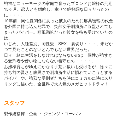
裕福なニューヨークの家庭で育ったブロンドお嬢様の刑期
15ヶ月。恋人とも婚約し、幸せで絶好調な日々だったの
に・・・。
10年前、同性愛関係にあった彼女のために麻薬密輸の代金
を外国に持ち込んだ罪で、突然女子刑務所に収監されてし
まったパイパー。順風満帆だった彼女を待ち受けていたの
は、
いじめ、人種差別、同性愛、SEX、裏切り・・・、未だか
つて見たことのないとんでもない世界だった。
日々一緒に生活をしなければならないのは、個性が強すぎ
る受刑者や使い物にならない看守たち・・・・。
お嬢様育ちがゆえにかなり手荒い扱いも受けるが、徐々に
持ち前の賢さと腹黒さで刑務所生活に慣れていこうとする
パイパーや、強烈な受刑者たちを時にコミカルに時にスリ
リングに描いた、全世界で大人気のメガヒットドラマ！
スタッフ
製作総指揮・企画 ： ジェンジ・コーハン