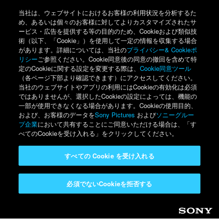
当社は、ウェブサイトにおけるお客様の利用状況を分析するた
め、あるいは個々のお客様に対してよりカスタマイズされたサ
ービス・広告を提供する等の目的のため、Cookieおよび類似技
術（以下、「Cookie」）を使用して一定の情報を収集する場合
があります。詳細については、当社の
プライバシー& Cookieポ
リシー
ご参照ください。Cookie同意後の同意の撤回を含めて特
定のCookieに関する設定を変更する際は、
Cookie同意ツール
（各ページ下部より確認できます）にアクセスしてください。
当社のウェブサイトやアプリの利用にはCookieの有効化は必須
ではありませんが、選択したCookieの設定によっては、機能の
一部が使用できなくなる場合があります。Cookieの使用目的、
および、お客様のデータを
Sony Pictures
および
ソニーグルー
プ企業
において共有することにご同意いただける場合は、「す
べてのCookieを受け入れる」をクリックしてください。
すべての Cookie を受け入れる
必須でないCookieを拒否する
Sony