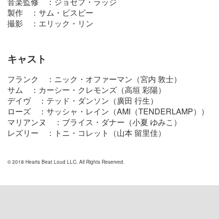
音楽監修 ：ジョセフ・ラッジ
製作 ：サム・ビスビー
撮影 ：エリック・リン
キャスト
フランク ：ニック・オファーマン（宮内 敦士）
サム ：カーシー・クレモンズ（高垣 彩陽）
デイヴ ：テッド・ダンソン（廣田 行生）
ローズ ：サッシャ・レイン（AMI（TENDERLAMP））
マリアンヌ ：ブライス・ダナー（小夏 ゆみこ）
レズリー ：トニ・コレット（山本 留里佳）
© 2018 Hearts Beat Loud LLC. All Rights Reserved.