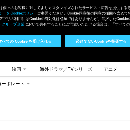
々のお客様に対してよりカスタマイズされたサービス・広告を提供する等の目的
ー& Cookieポリシー
ご参照ください。Cookie同意後の同意の撤回を含めて
リの利用にはCookieの有効化は必須ではありませんが、選択したCook
ーグループ企業
において共有することにご同意いただける場合は、「すべてのC
すべての Cookie を受け入れる
必須でないCookieを拒否する
ム
映画
海外ドラマ／TVシリーズ
アニメ
コーポレート