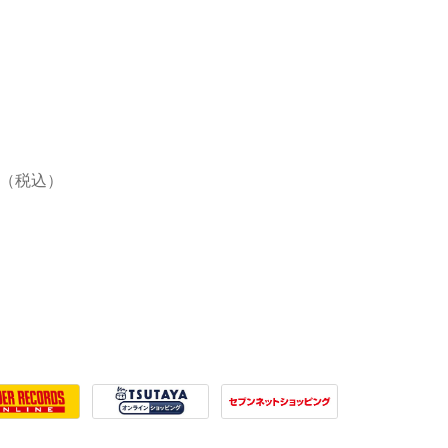
51円（税込）
r Records
Tsutaya
7net