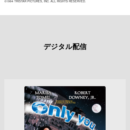
©1994 TRISTAR PICTURES, INC. ALL RIGHTS RESERVED.
デジタル配信