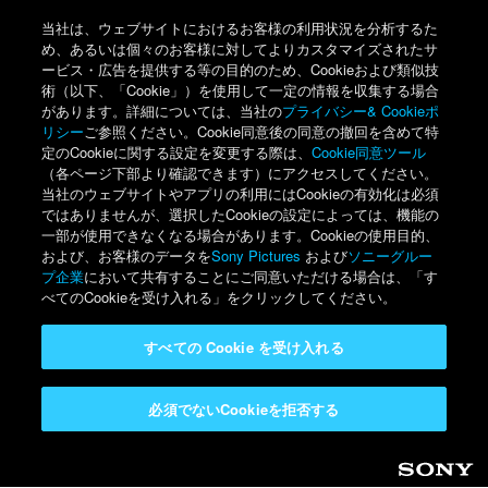
当社は、ウェブサイトにおけるお客様の利用状況を分析するた
め、あるいは個々のお客様に対してよりカスタマイズされたサ
ービス・広告を提供する等の目的のため、Cookieおよび類似技
術（以下、「Cookie」）を使用して一定の情報を収集する場合
があります。詳細については、当社の
プライバシー& Cookieポ
リシー
ご参照ください。Cookie同意後の同意の撤回を含めて特
定のCookieに関する設定を変更する際は、
Cookie同意ツール
（各ページ下部より確認できます）にアクセスしてください。
当社のウェブサイトやアプリの利用にはCookieの有効化は必須
ではありませんが、選択したCookieの設定によっては、機能の
一部が使用できなくなる場合があります。Cookieの使用目的、
および、お客様のデータを
Sony Pictures
および
ソニーグルー
プ企業
において共有することにご同意いただける場合は、「す
べてのCookieを受け入れる」をクリックしてください。
すべての Cookie を受け入れる
必須でないCookieを拒否する
Sony