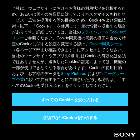
当社は、ウェブサイトにおけるお客様の利用状況を分析するた
め、あるいは個々のお客様に対してよりカスタマイズされたサ
ービス・広告を提供する等の目的のため、Cookieおよび類似技
術（以下、「Cookie」）を使用して一定の情報を収集する場合
があります。詳細については、当社の
プライバシー& Cookieポ
リシー
ご参照ください。Cookie同意後の同意の撤回を含めて特
定のCookieに関する設定を変更する際は、
Cookie同意ツール
（各ページ下部より確認できます）にアクセスしてください。
当社のウェブサイトやアプリの利用にはCookieの有効化は必須
ではありませんが、選択したCookieの設定によっては、機能の
一部が使用できなくなる場合があります。Cookieの使用目的、
および、お客様のデータを
Sony Pictures
および
ソニーグルー
プ企業
において共有することにご同意いただける場合は、「す
べてのCookieを受け入れる」をクリックしてください。
すべての Cookie を受け入れる
必須でないCookieを拒否する
Sony