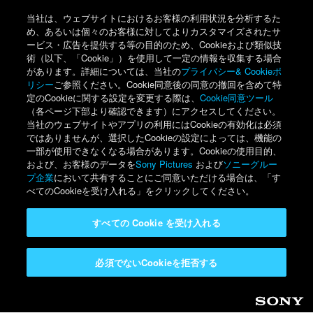
当社は、ウェブサイトにおけるお客様の利用状況を分析するた
め、あるいは個々のお客様に対してよりカスタマイズされたサ
ービス・広告を提供する等の目的のため、Cookieおよび類似技
術（以下、「Cookie」）を使用して一定の情報を収集する場合
があります。詳細については、当社の
プライバシー& Cookieポ
リシー
ご参照ください。Cookie同意後の同意の撤回を含めて特
定のCookieに関する設定を変更する際は、
Cookie同意ツール
（各ページ下部より確認できます）にアクセスしてください。
当社のウェブサイトやアプリの利用にはCookieの有効化は必須
ではありませんが、選択したCookieの設定によっては、機能の
一部が使用できなくなる場合があります。Cookieの使用目的、
および、お客様のデータを
Sony Pictures
および
ソニーグルー
プ企業
において共有することにご同意いただける場合は、「す
べてのCookieを受け入れる」をクリックしてください。
すべての Cookie を受け入れる
必須でないCookieを拒否する
Sony