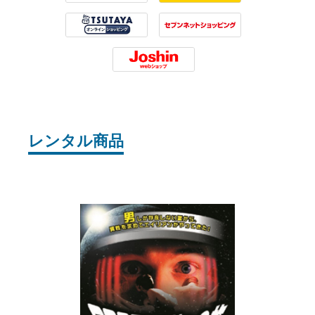
Rakuten
Tower Records
Tsutaya
7net
Joshin
レンタル商品