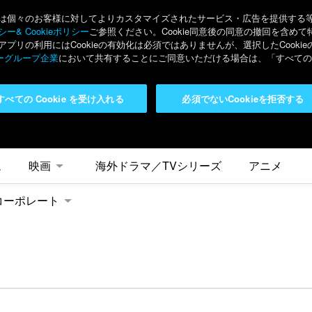
々のお客様に対してよりカスタマイズされたサービス・広告を提供する等の目的
ー& Cookieポリシー
ご参照ください。Cookie同意後の同意の撤回を含めて
リの利用にはCookieの有効化は必須ではありませんが、選択したCook
ーグループ企業
において共有することにご同意いただける場合は、「すべてのC
すべての Cookie を受け入れる
必須でないCookieを拒否する
ム
映画
海外ドラマ／TVシリーズ
アニメ
コーポレート