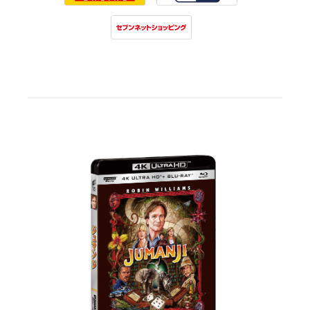
Tower Records
Tsutaya
7net