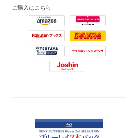
ご購入はこちら
Amazon
HMV
Rakuten
Tower Records
Tsutaya
7net
Joshin