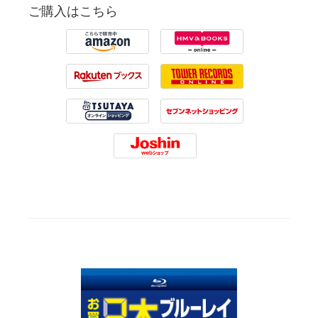
ご購入はこちら
Amazon
HMV
Rakuten
Tower Records
Tsutaya
7net
Joshin