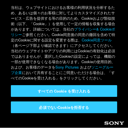
当社は、ウェブサイトにおけるお客様の利用状況を分析するた
め、あるいは個々のお客様に対してよりカスタマイズされたサ
ービス・広告を提供する等の目的のため、Cookieおよび類似技
術（以下、「Cookie」）を使用して一定の情報を収集する場合
があります。詳細については、当社の
プライバシー& Cookieポ
リシー
ご参照ください。Cookie同意後の同意の撤回を含めて特
定のCookieに関する設定を変更する際は、
Cookie同意ツール
（各ページ下部より確認できます）にアクセスしてください。
当社のウェブサイトやアプリの利用にはCookieの有効化は必須
ではありませんが、選択したCookieの設定によっては、機能の
一部が使用できなくなる場合があります。Cookieの使用目的、
および、お客様のデータを
Sony Pictures
および
ソニーグルー
プ企業
において共有することにご同意いただける場合は、「す
べてのCookieを受け入れる」をクリックしてください。
すべての Cookie を受け入れる
必須でないCookieを拒否する
Sony