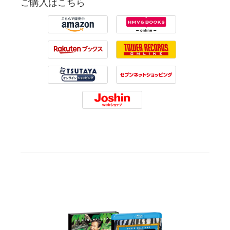
ご購入はこちら
Amazon
HMV
Rakuten
Tower Records
Tsutaya
7net
Joshin