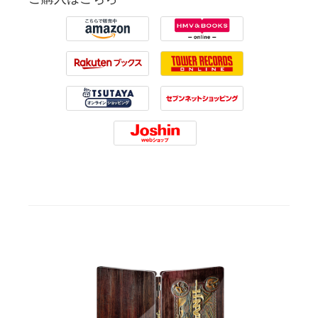
Amazon
HMV
Rakuten
Tower Records
Tsutaya
7net
Joshin