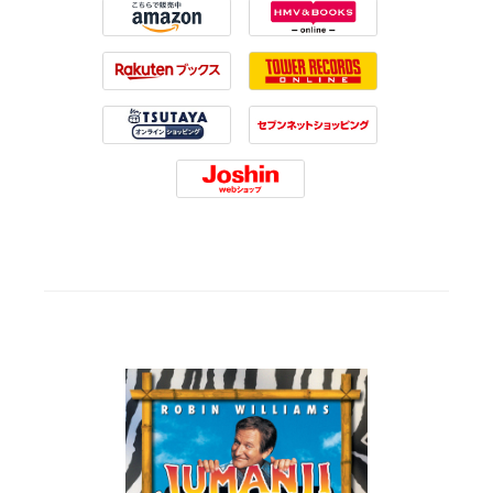
Amazon
HMV
Rakuten
Tower Records
Tsutaya
7net
Joshin