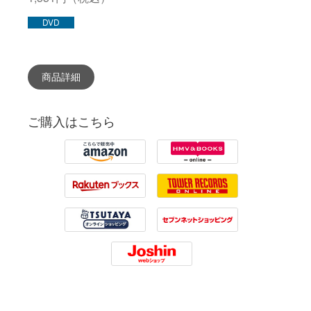
DVD
商品詳細
ご購入はこちら
Amazon
HMV
Rakuten
Tower Records
Tsutaya
7net
Joshin