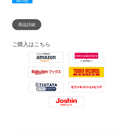
Blu-ray
商品詳細
ご購入はこちら
Amazon
HMV
Rakuten
Tower Records
Tsutaya
7net
Joshin