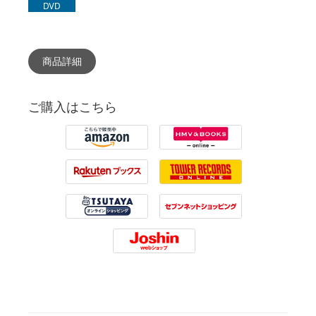
DVD
商品詳細
ご購入はこちら
Amazon
HMV
Rakuten
Tower Records
Tsutaya
7net
Joshin