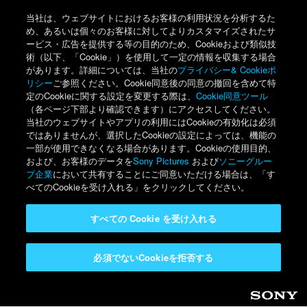
当社は、ウェブサイトにおけるお客様の利用状況を分析するた
め、あるいは個々のお客様に対してよりカスタマイズされたサ
ービス・広告を提供する等の目的のため、Cookieおよび類似技
術（以下、「Cookie」）を使用して一定の情報を収集する場合
があります。詳細については、当社の
プライバシー& Cookieポ
リシー
ご参照ください。Cookie同意後の同意の撤回を含めて特
定のCookieに関する設定を変更する際は、
Cookie同意ツール
（各ページ下部より確認できます）にアクセスしてください。
当社のウェブサイトやアプリの利用にはCookieの有効化は必須
ではありませんが、選択したCookieの設定によっては、機能の
一部が使用できなくなる場合があります。Cookieの使用目的、
および、お客様のデータを
Sony Pictures
および
ソニーグルー
プ企業
において共有することにご同意いただける場合は、「す
べてのCookieを受け入れる」をクリックしてください。
すべての Cookie を受け入れる
必須でないCookieを拒否する
Sony