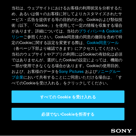
当社は、ウェブサイトにおけるお客様の利用状況を分析するた
め、あるいは個々のお客様に対してよりカスタマイズされたサ
ービス・広告を提供する等の目的のため、Cookieおよび類似技
術（以下、「Cookie」）を使用して一定の情報を収集する場合
があります。詳細については、当社の
プライバシー& Cookieポ
リシー
ご参照ください。Cookie同意後の同意の撤回を含めて特
定のCookieに関する設定を変更する際は、
Cookie同意ツール
（各ページ下部より確認できます）にアクセスしてください。
当社のウェブサイトやアプリの利用にはCookieの有効化は必須
ではありませんが、選択したCookieの設定によっては、機能の
一部が使用できなくなる場合があります。Cookieの使用目的、
および、お客様のデータを
Sony Pictures
および
ソニーグルー
プ企業
において共有することにご同意いただける場合は、「す
べてのCookieを受け入れる」をクリックしてください。
すべての Cookie を受け入れる
必須でないCookieを拒否する
Sony