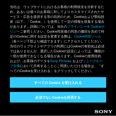
当社は、ウェブサイトにおけるお客様の利用状況を分析するた
め、あるいは個々のお客様に対してよりカスタマイズされたサ
ービス・広告を提供する等の目的のため、Cookieおよび類似技
術（以下、「Cookie」）を使用して一定の情報を収集する場合
があります。詳細については、当社の
プライバシー& Cookieポ
リシー
ご参照ください。Cookie同意後の同意の撤回を含めて特
定のCookieに関する設定を変更する際は、
Cookie同意ツール
（各ページ下部より確認できます）にアクセスしてください。
当社のウェブサイトやアプリの利用にはCookieの有効化は必須
ではありませんが、選択したCookieの設定によっては、機能の
一部が使用できなくなる場合があります。Cookieの使用目的、
および、お客様のデータを
Sony Pictures
および
ソニーグルー
プ企業
において共有することにご同意いただける場合は、「す
べてのCookieを受け入れる」をクリックしてください。
すべての Cookie を受け入れる
必須でないCookieを拒否する
Sony