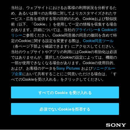
当社は、ウェブサイトにおけるお客様の利用状況を分析するた
め、あるいは個々のお客様に対してよりカスタマイズされたサ
ービス・広告を提供する等の目的のため、Cookieおよび類似技
術（以下、「Cookie」）を使用して一定の情報を収集する場合
があります。詳細については、当社の
プライバシー& Cookieポ
リシー
ご参照ください。Cookie同意後の同意の撤回を含めて特
定のCookieに関する設定を変更する際は、
Cookie同意ツール
（各ページ下部より確認できます）にアクセスしてください。
当社のウェブサイトやアプリの利用にはCookieの有効化は必須
ではありませんが、選択したCookieの設定によっては、機能の
一部が使用できなくなる場合があります。Cookieの使用目的、
および、お客様のデータを
Sony Pictures
および
ソニーグルー
プ企業
において共有することにご同意いただける場合は、「す
べてのCookieを受け入れる」をクリックしてください。
すべての Cookie を受け入れる
必須でないCookieを拒否する
Sony