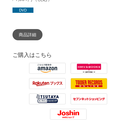
DVD
商品詳細
ご購入はこちら
Amazon
HMV
Rakuten
Tower Records
Tsutaya
7net
Joshin