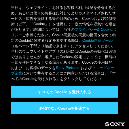
当社は、ウェブサイトにおけるお客様の利用状況を分析するた
め、あるいは個々のお客様に対してよりカスタマイズされたサ
ービス・広告を提供する等の目的のため、Cookieおよび類似技
術（以下、「Cookie」）を使用して一定の情報を収集する場合
があります。詳細については、当社の
プライバシー& Cookieポ
リシー
ご参照ください。Cookie同意後の同意の撤回を含めて特
定のCookieに関する設定を変更する際は、
Cookie同意ツール
（各ページ下部より確認できます）にアクセスしてください。
当社のウェブサイトやアプリの利用にはCookieの有効化は必須
ではありませんが、選択したCookieの設定によっては、機能の
一部が使用できなくなる場合があります。Cookieの使用目的、
および、お客様のデータを
Sony Pictures
および
ソニーグルー
プ企業
において共有することにご同意いただける場合は、「す
べてのCookieを受け入れる」をクリックしてください。
すべての Cookie を受け入れる
必須でないCookieを拒否する
Sony