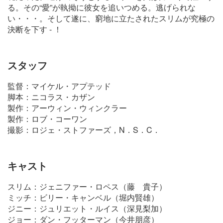
る。その“愛”が執拗に彼女を追いつめる。逃げられな
い・・・。そして遂に、窮地に立たされたスリムが究極の
決断を下す - ！
スタッフ
監督：マイケル・アプテッド
脚本：ニコラス・カザン
製作：アーウィン・ウィンクラー
製作：ロブ・コーワン
撮影：ロジェ・ストファーズ，N．S．C．
キャスト
スリム：ジェニファー・ロペス（藤 貴子）
ミッチ：ビリー・キャンベル（堀内賢雄）
ジニー：ジュリエット・ルイス（深見梨加）
ジョー：ダン・フッターマン（今井朋彦）