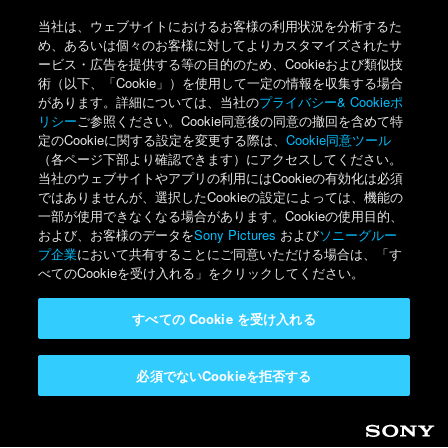
当社は、ウェブサイトにおけるお客様の利用状況を分析するた
め、あるいは個々のお客様に対してよりカスタマイズされたサ
ービス・広告を提供する等の目的のため、Cookieおよび類似技
術（以下、「Cookie」）を使用して一定の情報を収集する場合
があります。詳細については、当社の
プライバシー& Cookieポ
リシー
ご参照ください。Cookie同意後の同意の撤回を含めて特
定のCookieに関する設定を変更する際は、
Cookie同意ツール
（各ページ下部より確認できます）にアクセスしてください。
当社のウェブサイトやアプリの利用にはCookieの有効化は必須
ではありませんが、選択したCookieの設定によっては、機能の
一部が使用できなくなる場合があります。Cookieの使用目的、
および、お客様のデータを
Sony Pictures
および
ソニーグルー
プ企業
において共有することにご同意いただける場合は、「す
べてのCookieを受け入れる」をクリックしてください。
すべての Cookie を受け入れる
必須でないCookieを拒否する
Sony