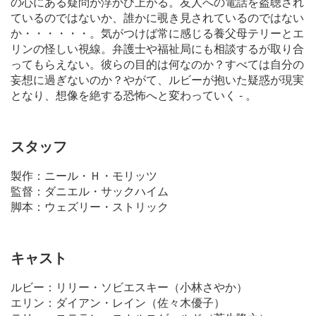
の心にある疑問が浮かび上がる。友人への電話を盗聴され
ているのではないか、誰かに覗き見されているのではない
か・・・・・・。気がつけば常に感じる養父母テリーとエ
リンの怪しい視線。弁護士や福祉局にも相談するが取り合
ってもらえない。彼らの目的は何なのか？すべては自分の
妄想に過ぎないのか？やがて、ルビーが抱いた疑惑が現実
となり、想像を絶する恐怖へと変わっていく - 。
スタッフ
製作：ニール・Ｈ・モリッツ
監督：ダニエル・サックハイム
脚本：ウェズリー・ストリック
キャスト
ルビー：リリー・ソビエスキー（小林さやか）
エリン：ダイアン・レイン（佐々木優子）