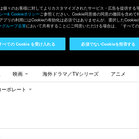
々のお客様に対してよりカスタマイズされたサービス・広告を提供する等の目的
ー& Cookieポリシー
ご参照ください。Cookie同意後の同意の撤回を含めて
リの利用にはCookieの有効化は必須ではありませんが、選択したCook
ーグループ企業
において共有することにご同意いただける場合は、「すべてのC
すべての Cookie を受け入れる
必須でないCookieを拒否する
ム
映画
海外ドラマ／TVシリーズ
アニメ
コーポレート
ス