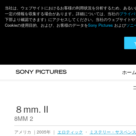
当社は、ウェブサイトにおけるお客様の利用状況を分析するため、あるいは個
一定の情報を収集する場合があります。詳細については、当社の
プライバシ
下部より確認できます）にアクセスしてください。当社のウェブサイトやアプ
Cookieの使用目的、および、お客様のデータを
Sony Pictures
および
ソニ
ホー
８mm. II
8MM 2
アメリカ ｜2005年 ｜
エロティック
・
ミステリー・サスペン