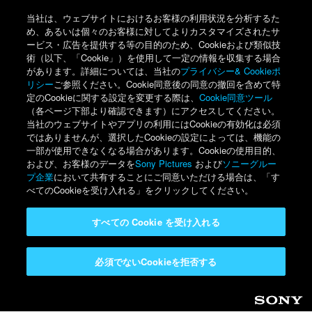
当社は、ウェブサイトにおけるお客様の利用状況を分析するた
め、あるいは個々のお客様に対してよりカスタマイズされたサ
ービス・広告を提供する等の目的のため、Cookieおよび類似技
術（以下、「Cookie」）を使用して一定の情報を収集する場合
があります。詳細については、当社の
プライバシー& Cookieポ
リシー
ご参照ください。Cookie同意後の同意の撤回を含めて特
定のCookieに関する設定を変更する際は、
Cookie同意ツール
（各ページ下部より確認できます）にアクセスしてください。
当社のウェブサイトやアプリの利用にはCookieの有効化は必須
ではありませんが、選択したCookieの設定によっては、機能の
一部が使用できなくなる場合があります。Cookieの使用目的、
および、お客様のデータを
Sony Pictures
および
ソニーグルー
プ企業
において共有することにご同意いただける場合は、「す
べてのCookieを受け入れる」をクリックしてください。
すべての Cookie を受け入れる
必須でないCookieを拒否する
Sony