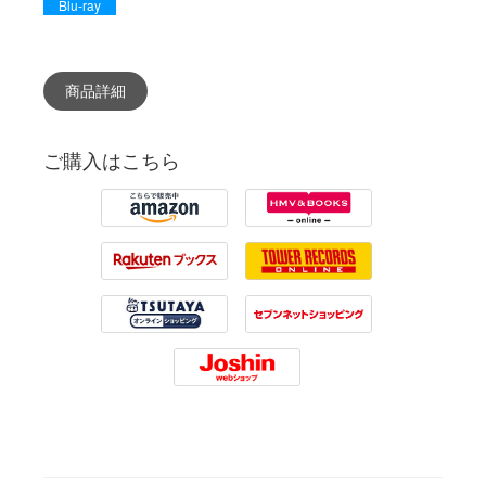
Blu-ray
商品詳細
ご購入はこちら
Amazon
HMV
Rakuten
Tower Records
Tsutaya
7net
Joshin