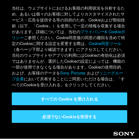
当社は、ウェブサイトにおけるお客様の利用状況を分析するた
め、あるいは個々のお客様に対してよりカスタマイズされたサ
ービス・広告を提供する等の目的のため、Cookieおよび類似技
術（以下、「Cookie」）を使用して一定の情報を収集する場合
があります。詳細については、当社の
プライバシー& Cookieポ
リシー
ご参照ください。Cookie同意後の同意の撤回を含めて特
定のCookieに関する設定を変更する際は、
Cookie同意ツール
（各ページ下部より確認できます）にアクセスしてください。
当社のウェブサイトやアプリの利用にはCookieの有効化は必須
ではありませんが、選択したCookieの設定によっては、機能の
一部が使用できなくなる場合があります。Cookieの使用目的、
および、お客様のデータを
Sony Pictures
および
ソニーグルー
プ企業
において共有することにご同意いただける場合は、「す
べてのCookieを受け入れる」をクリックしてください。
すべての Cookie を受け入れる
必須でないCookieを拒否する
Sony