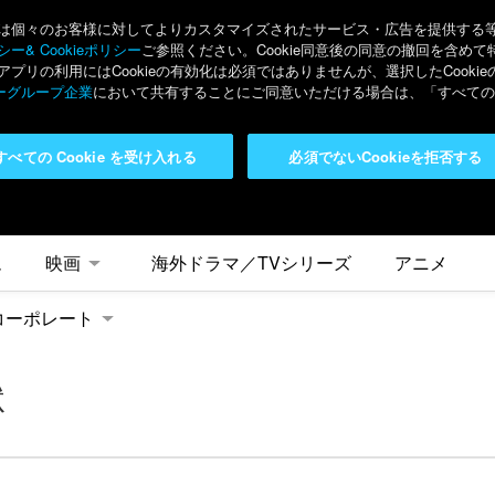
々のお客様に対してよりカスタマイズされたサービス・広告を提供する等の目的
ー& Cookieポリシー
ご参照ください。Cookie同意後の同意の撤回を含めて
リの利用にはCookieの有効化は必須ではありませんが、選択したCook
ーグループ企業
において共有することにご同意いただける場合は、「すべてのC
すべての Cookie を受け入れる
必須でないCookieを拒否する
ム
映画
海外ドラマ／TVシリーズ
アニメ
コーポレート
地獄